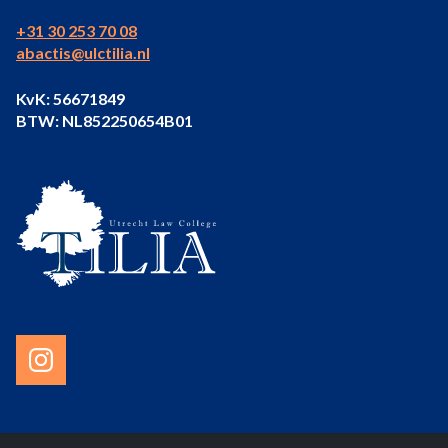
+31 30 253 70 08
abactis@ulctilia.nl
KvK: 56671849
BTW: NL852250654B01