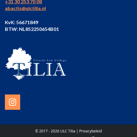
+31 30 253 70 08
abactis@ulctilia.nl
KvK: 56671849
BTW: NL852250654B01
© 2017 - 2026 ULC Tilia |
Privacybeleid