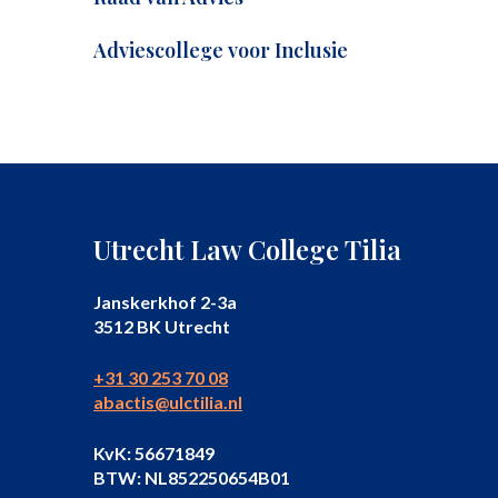
Adviescollege voor Inclusie
Utrecht Law College Tilia
Janskerkhof 2-3a
3512 BK Utrecht
+31 30 253 70 08
abactis@ulctilia.nl
KvK: 56671849
BTW: NL852250654B01