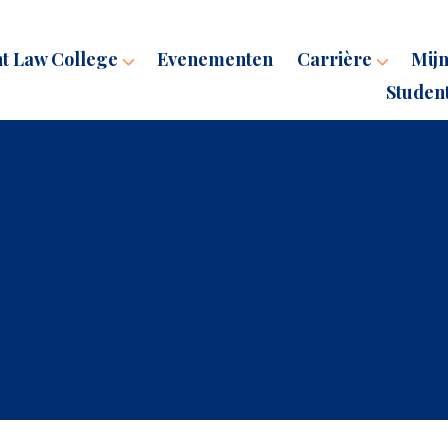
ht Law College
Evenementen
Carrière
Mijn
Studen