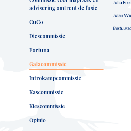
Commissie voor inspraak en
Julia Fre
advisering omtrent de fusie
Julan Wi
CuCo
Bestuursc
Diescommissie
Fortuna
Galacommissie
Introkampcommissie
Kascommissie
Kiescommissie
Opinio