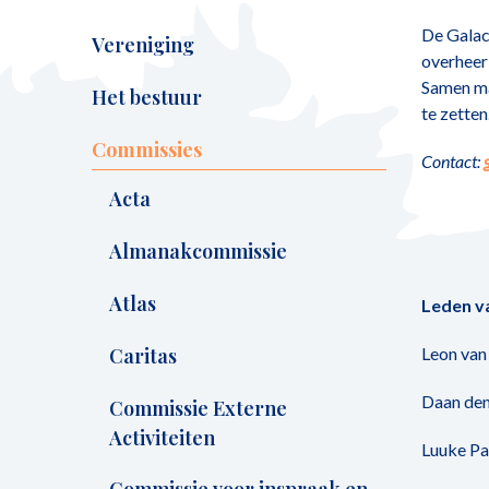
De Galac
Vereniging
overheerl
Samen ma
Het bestuur
te zetten
Commissies
Contact:
Acta
Almanakcommissie
Atlas
Leden v
Caritas
Leon van
Daan de
Commissie Externe
Activiteiten
Luuke P