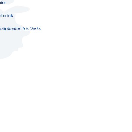
nier
eferink
oördinator: Iris Derks