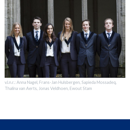
v.l.n.r.: Anna Nagel, Frans-Jan Hulsbergen, Sapieda Mossadeq,
Thalina van Aerts, Jonas Veldhoen, Ewout Stam