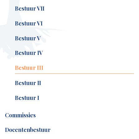
Bestuur VII
Bestuur VI
Bestuur V
Bestuur IV
Bestuur III
Bestuur II
Bestuur I
Commissies
Docentenbestuur