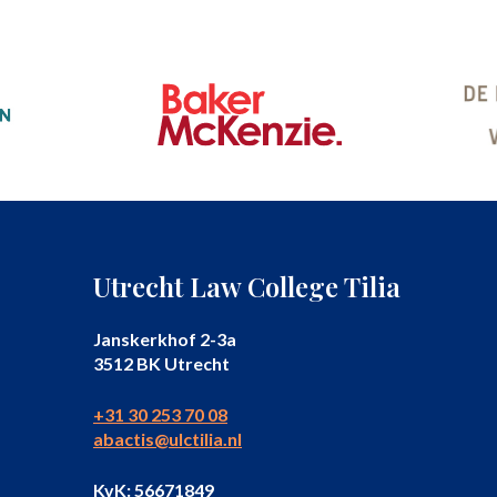
Utrecht Law College Tilia
Janskerkhof 2-3a
3512 BK Utrecht
+31 30 253 70 08
abactis@ulctilia.nl
KvK: 56671849