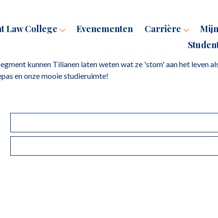
ht Law College
Evenementen
Carrière
Mijn
Studen
 segment kunnen Tilianen laten weten wat ze 'stom' aan het leven al
fiepas en onze mooie studieruimte!