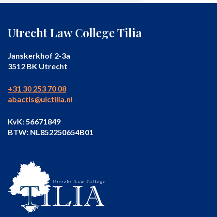
Utrecht Law College Tilia
Janskerkhof 2-3a
3512 BK Utrecht
+31 30 253 70 08
abactis@ulctilia.nl
KvK: 56671849
BTW: NL852250654B01