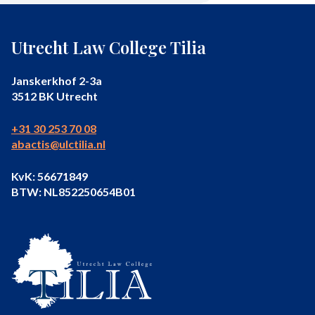
Utrecht Law College Tilia
Janskerkhof 2-3a
3512 BK Utrecht
+31 30 253 70 08
abactis@ulctilia.nl
KvK: 56671849
BTW: NL852250654B01