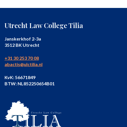
Utrecht Law College Tilia
Janskerkhof 2-3a
3512 BK Utrecht
+31 30 253 70 08
abactis@ulctilia.nl
KvK: 56671849
BTW: NL852250654B01