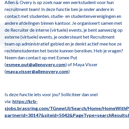
Allen & Overy is op zoek naar een werkstudent voor hun
recruitment team! In deze functie ben je onder andere in
contact met studenten, studie- en studentenverenigingen en
andere afdelingen binnen kantoor. Je organiseert samen met
de Recruiter de interne (virtuele) events, je bent aanwezig op
externe (virtuele) events, je ondersteunt het Recruitment
team op administratief gebied en je denkt actief mee hoe ze
rechtenstudenten het beste kunnen bereiken. Heb je vragen?
Neem dan contact op met Esmee Put
(
esmee.put@allenovery.com
) of Maya Visser
(
maya.visser@allenovery.com
)
Is deze functie iets voor jou? Solliciteer dan snel
via:
https://krb-
sjobs.brassring.com/TGnewUI/Search/Home/HomeWith
partnerid=30147&siteid=5042&PageType=searchResults