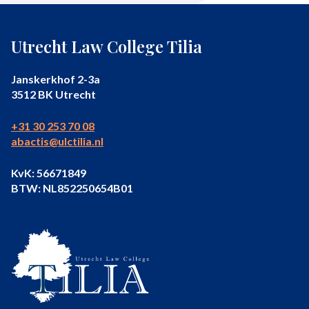
Utrecht Law College Tilia
Janskerkhof 2-3a
3512 BK Utrecht
+31 30 253 70 08
abactis@ulctilia.nl
KvK: 56671849
BTW: NL852250654B01